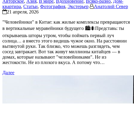
Авторское
,
Азия
,
В мире
,
Вдохновение
,
Всяко-разно
,
Дом-
квартира
,
Статьи
,
Фотография
,
Экстерьер
Анатолий Север
21 апреля, 2026
"Человейники" в Китае: как жилые комплексы превращаются
в вертикальные муравейники будущего 🏙️🐜Представь: ты
открываешь шторы утром, чтобы поймать первый луч
солнца… а вместо этого видишь чужое окно. На расстоянии
вытянутой руки. Так близко, что можешь разглядеть, чем
сосед завтракает. Вот так живут миллионы китайцев — в
домах, которые называют "человейниками". Не из
жестокости. Не из плохого вкуса. А потому что…
Далее