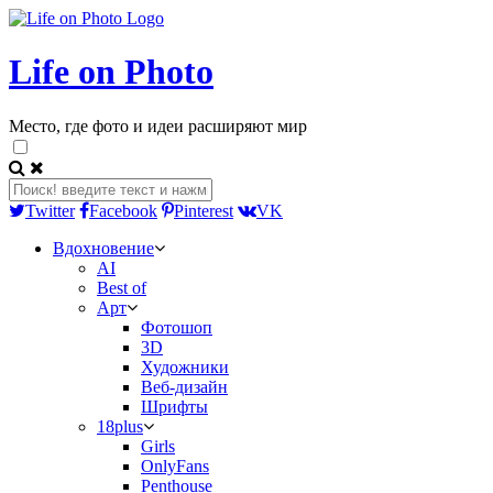
Life on Photo
Место, где фото и идеи расширяют мир
Twitter
Facebook
Pinterest
VK
Вдохновение
AI
Best of
Арт
Фотошоп
3D
Художники
Веб-дизайн
Шрифты
18plus
Girls
OnlyFans
Penthouse