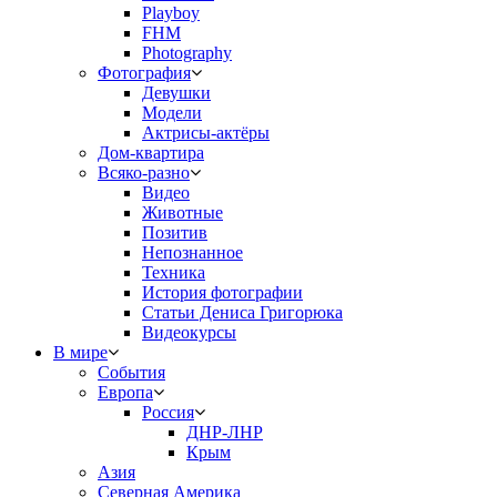
Playboy
FHM
Photography
Фотография
Девушки
Модели
Актрисы-актёры
Дом-квартира
Всяко-разно
Видео
Животные
Позитив
Непознанное
Техника
История фотографии
Статьи Дениса Григорюка
Видеокурсы
В мире
События
Европа
Россия
ДНР-ЛНР
Крым
Азия
Северная Америка