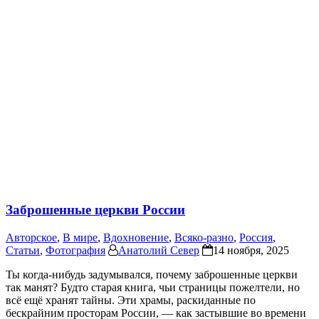
Заброшенные церкви России
Авторское
,
В мире
,
Вдохновение
,
Всяко-разно
,
Россия
,
Статьи
,
Фотография
Анатолий Север
14 ноября, 2025
Ты когда-нибудь задумывался, почему заброшенные церкви
так манят? Будто старая книга, чьи страницы пожелтели, но
всё ещё хранят тайны. Эти храмы, раскиданные по
бескрайним просторам России, — как застывшие во времени