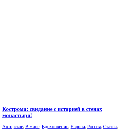
Кострома: свидание с историей в стенах
монастыря!
Авторское
,
В мире
,
Вдохновение
,
Европа
,
Россия
,
Статьи
,