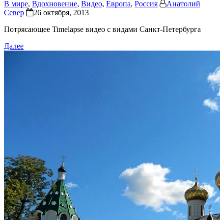
В мире
,
Вдохновение
,
Видео
,
Европа
,
Россия
Анатолий
Север
26 октября, 2013
Потрясающее Timelapse видео с видами Санкт-Петербурга
Далее