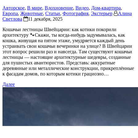
Авторское
,
В мире
,
Вдохновение
,
Видео
,
Дом-квартира
,
Европа
,
Животные
,
Статьи
,
Фотография
,
Экстерьер
Алина
Светлова
11 декабря, 2025
Кошачьи лестницы Швейцарии: как котики покорили
архитектуру 🐾Скажи, ты когда-нибудь задумывалась, как
кошка, живущая на пятом этаже, умудряется каждый день
устраивать свои кошачьи вечеринки на улице? В Швейцарии
этот вопрос решили раз и навсегда. Там существуют кошачьи
лестницы — настоящие архитектурные шедевры, созданные
для пушистых авантюристов. Представь: аккуратные
деревянные или металлические конструкции, прикреплённые
к фасадам домов, по которым котики грациозно…
Далее