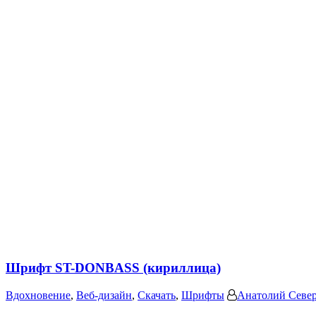
Шрифт ST-DONBASS (кириллица)
Вдохновение
,
Веб-дизайн
,
Скачать
,
Шрифты
Анатолий Севе