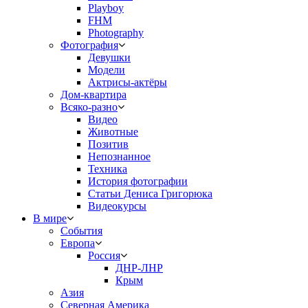
Playboy
FHM
Photography
Фотография
Девушки
Модели
Актрисы-актёры
Дом-квартира
Всяко-разно
Видео
Животные
Позитив
Непознанное
Техника
История фотографии
Статьи Дениса Григорюка
Видеокурсы
В мире
События
Европа
Россия
ДНР-ЛНР
Крым
Азия
Северная Америка