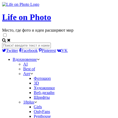
Life on Photo
Место, где фото и идеи расширяют мир
Twitter
Facebook
Pinterest
VK
Вдохновение
AI
Best of
Арт
Фотошоп
3D
Художники
Веб-дизайн
Шрифты
18plus
Girls
OnlyFans
Penthouse