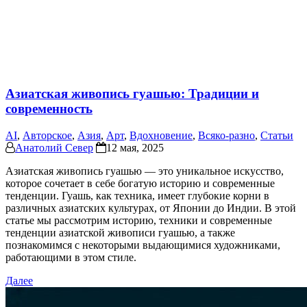
Азиатская живопись гуашью: Традиции и
современность
AI
,
Авторское
,
Азия
,
Арт
,
Вдохновение
,
Всяко-разно
,
Статьи
Анатолий Север
12 мая, 2025
Азиатская живопись гуашью — это уникальное искусство,
которое сочетает в себе богатую историю и современные
тенденции. Гуашь, как техника, имеет глубокие корни в
различных азиатских культурах, от Японии до Индии. В этой
статье мы рассмотрим историю, техники и современные
тенденции азиатской живописи гуашью, а также
познакомимся с некоторыми выдающимися художниками,
работающими в этом стиле.
Далее