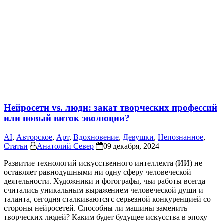
Нейросети vs. люди: закат творческих профессий
или новый виток эволюции?
AI
,
Авторское
,
Арт
,
Вдохновение
,
Девушки
,
Непознанное
,
Статьи
Анатолий Север
09 декабря, 2024
Развитие технологий искусственного интеллекта (ИИ) не
оставляет равнодушными ни одну сферу человеческой
деятельности. Художники и фотографы, чьи работы всегда
считались уникальным выражением человеческой души и
таланта, сегодня сталкиваются с серьезной конкуренцией со
стороны нейросетей. Способны ли машины заменить
творческих людей? Каким будет будущее искусства в эпоху