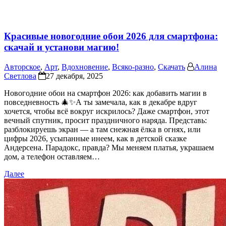
Красивые новогодние обои 2026 для смартфона:
скачай и установи магию!
Авторское
,
Арт
,
Вдохновение
,
Всяко-разно
,
Скачать
Алина
Светлова
27 декабря, 2025
Новогодние обои на смартфон 2026: как добавить магии в
повседневность 🎄✨А ты замечала, как в декабре вдруг
хочется, чтобы всё вокруг искрилось? Даже смартфон, этот
вечный спутник, просит праздничного наряда. Представь:
разблокируешь экран — а там снежная ёлка в огнях, или
цифры 2026, усыпанные инеем, как в детской сказке
Андерсена. Парадокс, правда? Мы меняем платья, украшаем
дом, а телефон оставляем…
Далее