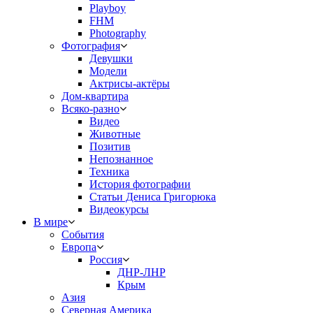
Playboy
FHM
Photography
Фотография
Девушки
Модели
Актрисы-актёры
Дом-квартира
Всяко-разно
Видео
Животные
Позитив
Непознанное
Техника
История фотографии
Статьи Дениса Григорюка
Видеокурсы
В мире
События
Европа
Россия
ДНР-ЛНР
Крым
Азия
Северная Америка