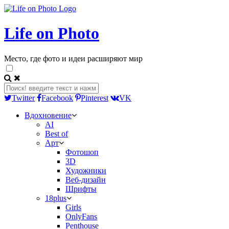
Life on Photo
Место, где фото и идеи расширяют мир
Twitter
Facebook
Pinterest
VK
Вдохновение
AI
Best of
Арт
Фотошоп
3D
Художники
Веб-дизайн
Шрифты
18plus
Girls
OnlyFans
Penthouse