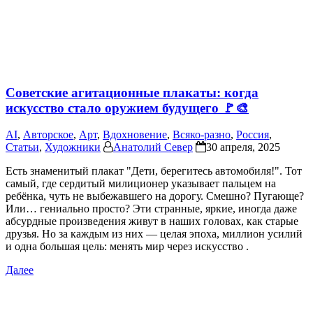
Советские агитационные плакаты: когда
искусство стало оружием будущего 🚩🎨
AI
,
Авторское
,
Арт
,
Вдохновение
,
Всяко-разно
,
Россия
,
Статьи
,
Художники
Анатолий Север
30 апреля, 2025
Есть знаменитый плакат "Дети, берегитесь автомобиля!". Тот
самый, где сердитый милиционер указывает пальцем на
ребёнка, чуть не выбежавшего на дорогу. Смешно? Пугающе?
Или… гениально просто? Эти странные, яркие, иногда даже
абсурдные произведения живут в наших головах, как старые
друзья. Но за каждым из них — целая эпоха, миллион усилий
и одна большая цель: менять мир через искусство .
Далее