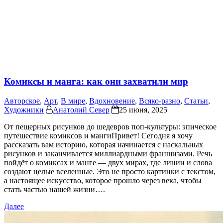
Комиксы и манга: как они захватили мир
Авторское
,
Арт
,
В мире
,
Вдохновение
,
Всяко-разно
,
Статьи
,
Художники
Анатолий Север
25 июня, 2025
От пещерных рисунков до шедевров поп-культуры: эпическое
путешествие комиксов и мангиПривет! Сегодня я хочу
рассказать вам историю, которая начинается с наскальных
рисунков и заканчивается миллиардными франшизами. Речь
пойдёт о комиксах и манге — двух мирах, где линии и слова
создают целые вселенные. Это не просто картинки с текстом,
а настоящее искусство, которое прошло через века, чтобы
стать частью нашей жизни….
Далее