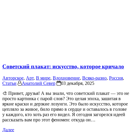
Советский плакат: искусство, которое кричало
Авторское
,
Арт
,
В мире
,
Вдохновение
,
Всяко-разно
,
Россия
,
Статьи
Анатолий Север
03 декабря, 2025
🎨 Привет, друзья! А вы знали, что советский плакат — это не
просто картинка с парой слов? Это целая эпоха, зашитая в
яркие краски и дерзкие лозунги. Это было искусство, которое
цепляло за живое, било прямо в сердце и оставалось в голове
у каждого, кто хоть раз его видел. Я сегодня загорелся идеей
рассказать вам про этот феномен: откуда он…
Далее