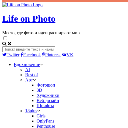
Life on Photo
Место, где фото и идеи расширяют мир
Twitter
Facebook
Pinterest
VK
Вдохновение
AI
Best of
Арт
Фотошоп
3D
Художники
Веб-дизайн
Шрифты
18plus
Girls
OnlyFans
Penthouse