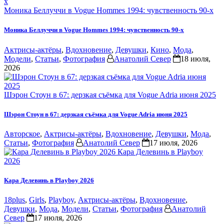
Моника Беллуччи в Vogue Hommes 1994: чувственность 90-х
Моника Беллуччи в Vogue Hommes 1994: чувственность 90-х
Актрисы-актёры
,
Вдохновение
,
Девушки
,
Кино
,
Мода
,
Модели
,
Статьи
,
Фотография
Анатолий Север
18 июля,
2026
Шэрон Стоун в 67: дерзкая съёмка для Vogue Adria июня 2025
Шэрон Стоун в 67: дерзкая съёмка для Vogue Adria июня 2025
Авторское
,
Актрисы-актёры
,
Вдохновение
,
Девушки
,
Мода
,
Статьи
,
Фотография
Анатолий Север
17 июля, 2026
Кара Делевинь в Playboy
2026
Кара Делевинь в Playboy 2026
18plus
,
Girls
,
Playboy
,
Актрисы-актёры
,
Вдохновение
,
Девушки
,
Мода
,
Модели
,
Статьи
,
Фотография
Анатолий
Север
17 июля, 2026