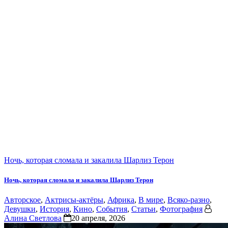
Ночь, которая сломала и закалила Шарлиз Терон
Ночь, которая сломала и закалила Шарлиз Терон
Авторское
,
Актрисы-актёры
,
Африка
,
В мире
,
Всяко-разно
,
Девушки
,
История
,
Кино
,
События
,
Статьи
,
Фотография
Алина Светлова
20 апреля, 2026