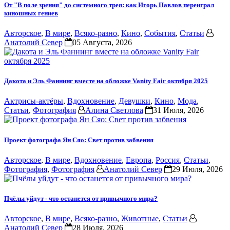
От "В поле зрения" до системного трея: как Игорь Павлов переиграл
киношных гениев
Авторское
,
В мире
,
Всяко-разно
,
Кино
,
События
,
Статьи
Анатолий Север
05 Августа, 2026
Дакота и Эль Фаннинг вместе на обложке Vanity Fair октября 2025
Актрисы-актёры
,
Вдохновение
,
Девушки
,
Кино
,
Мода
,
Статьи
,
Фотография
Алина Светлова
31 Июля, 2026
Проект фотографа Ян Сяо: Свет против забвения
Авторское
,
В мире
,
Вдохновение
,
Европа
,
Россия
,
Статьи
,
Фотография
,
Фотография
Анатолий Север
29 Июля, 2026
Пчёлы уйдут - что останется от привычного мира?
Авторское
,
В мире
,
Всяко-разно
,
Животные
,
Статьи
Анатолий Север
28 Июля, 2026