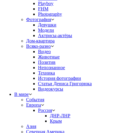
Playboy
FHM
Photography
Фотография
Девушки
Модели
Актрисы-актёры
Дом-квартира
Всяко-разно
Видео
Животные
Позитив
Непознанное
Техника
История фотографии
Статьи Дениса Григорюка
Видеокурсы
В мире
События
Европа
Россия
ДНР-ЛНР
Крым
Азия
Северная Америка