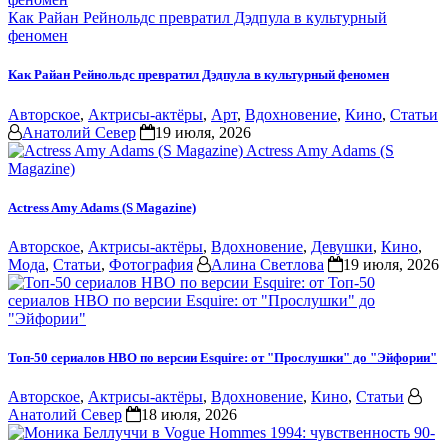
Как Райан Рейнольдс превратил Дэдпула в культурный
феномен
Как Райан Рейнольдс превратил Дэдпула в культурный феномен
Авторское
,
Актрисы-актёры
,
Арт
,
Вдохновение
,
Кино
,
Статьи
Анатолий Север
19 июля, 2026
Actress Amy Adams (S
Magazine)
Actress Amy Adams (S Magazine)
Авторское
,
Актрисы-актёры
,
Вдохновение
,
Девушки
,
Кино
,
Мода
,
Статьи
,
Фотография
Алина Светлова
19 июля, 2026
Топ-50
сериалов HBO по версии Esquire: от "Прослушки" до
"Эйфории"
Топ-50 сериалов HBO по версии Esquire: от "Прослушки" до "Эйфории"
Авторское
,
Актрисы-актёры
,
Вдохновение
,
Кино
,
Статьи
Анатолий Север
18 июля, 2026