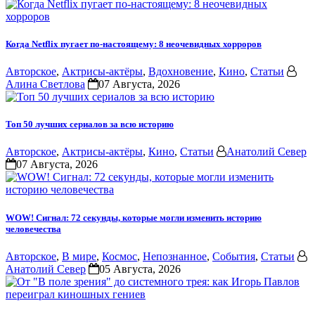
Когда Netflix пугает по-настоящему: 8 неочевидных хорроров
Авторское
,
Актрисы-актёры
,
Вдохновение
,
Кино
,
Статьи
Алина Светлова
07 Августа, 2026
Топ 50 лучших сериалов за всю историю
Авторское
,
Актрисы-актёры
,
Кино
,
Статьи
Анатолий Север
07 Августа, 2026
WOW! Сигнал: 72 секунды, которые могли изменить историю
человечества
Авторское
,
В мире
,
Космос
,
Непознанное
,
События
,
Статьи
Анатолий Север
05 Августа, 2026