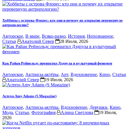
Хоббиты с острова Флорес: кто они и почему их открытие перевернуло
антропологию?
Авторское
,
В мире
,
Всяко-разно
,
История
,
Непознанное
,
Статьи
Анатолий Север
28 Июля, 2026
Как Райан Рейнольдс превратил Дэдпула в культурный феномен
Авторское
,
Актрисы-актёры
,
Арт
,
Вдохновение
,
Кино
,
Статьи
Анатолий Север
19 Июля, 2026
Actress Amy Adams (S Magazine)
Авторское
,
Актрисы-актёры
,
Вдохновение
,
Девушки
,
Кино
,
Мода
,
Статьи
,
Фотография
Алина Светлова
19 Июля,
2026