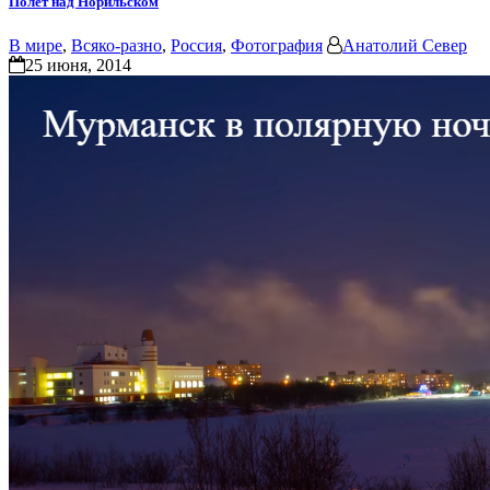
Полёт над Норильском
В мире
,
Всяко-разно
,
Россия
,
Фотография
Анатолий Север
25 июня, 2014