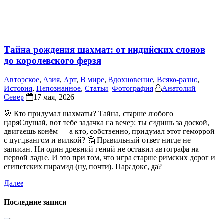
Тайна рождения шахмат: от индийских слонов
до королевского ферзя
Авторское
,
Азия
,
Арт
,
В мире
,
Вдохновение
,
Всяко-разно
,
История
,
Непознанное
,
Статьи
,
Фотография
Анатолий
Север
17 мая, 2026
🎯 Кто придумал шахматы? Тайна, старше любого
царяСлушай, вот тебе задачка на вечер: ты сидишь за доской,
двигаешь конём — а кто, собственно, придумал этот геморрой
с цугцвангом и вилкой? 🤔 Правильный ответ нигде не
записан. Ни один древний гений не оставил автографа на
первой ладье. И это при том, что игра старше римских дорог и
египетских пирамид (ну, почти). Парадокс, да?
Далее
Последние записи