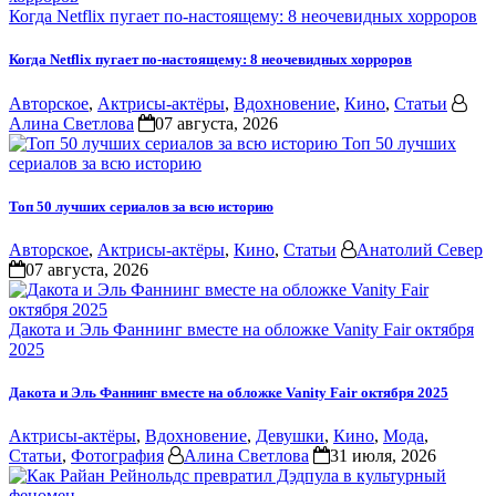
Когда Netflix пугает по-настоящему: 8 неочевидных хорроров
Когда Netflix пугает по-настоящему: 8 неочевидных хорроров
Авторское
,
Актрисы-актёры
,
Вдохновение
,
Кино
,
Статьи
Алина Светлова
07 августа, 2026
Топ 50 лучших
сериалов за всю историю
Топ 50 лучших сериалов за всю историю
Авторское
,
Актрисы-актёры
,
Кино
,
Статьи
Анатолий Север
07 августа, 2026
Дакота и Эль Фаннинг вместе на обложке Vanity Fair октября
2025
Дакота и Эль Фаннинг вместе на обложке Vanity Fair октября 2025
Актрисы-актёры
,
Вдохновение
,
Девушки
,
Кино
,
Мода
,
Статьи
,
Фотография
Алина Светлова
31 июля, 2026