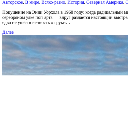
Авторское
,
В мире
,
Всяко-разно
,
История
,
Северная Америка
,
С
Покушение на Энди Уорхола в 1968 году: когда радикальный ма
серебряном улье поп-арта — вдруг раздаётся настоящий выстре
едва не ушёл в вечность от руки…
Далее