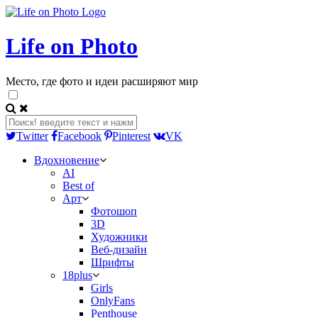
Life on Photo
Место, где фото и идеи расширяют мир
Twitter
Facebook
Pinterest
VK
Вдохновение
AI
Best of
Арт
Фотошоп
3D
Художники
Веб-дизайн
Шрифты
18plus
Girls
OnlyFans
Penthouse