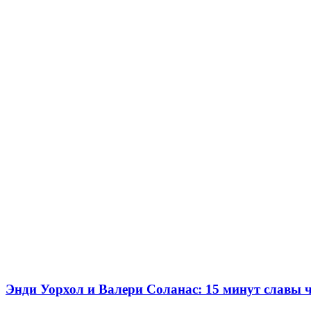
Энди Уорхол и Валери Соланас: 15 минут славы ч