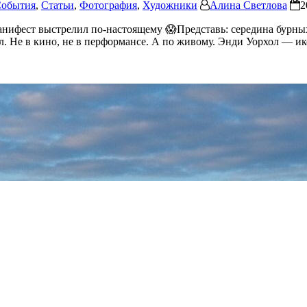
обытия
,
Статьи
,
Фотография
,
Художники
Алина Светлова
2
нифест выстрелил по-настоящему 😱Представь: середина бурных 
л. Не в кино, не в перформансе. А по живому. Энди Уорхол — ик