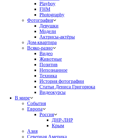
Playboy
FHM
Photography
Фотография
Девушки
Модели
Актрисы-актёры
Дом-квартира
Всяко-разно
Видео
Животные
Позитив
Непознанное
Техника
История фотографии
Статьи Дениса Григорюка
Видеокурсы
В мире
События
Европа
Россия
ДНР-ЛНР
Крым
Азия
Северная Америка