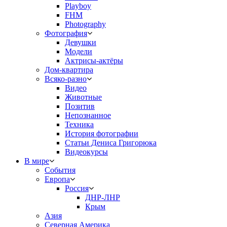
Playboy
FHM
Photography
Фотография
Девушки
Модели
Актрисы-актёры
Дом-квартира
Всяко-разно
Видео
Животные
Позитив
Непознанное
Техника
История фотографии
Статьи Дениса Григорюка
Видеокурсы
В мире
События
Европа
Россия
ДНР-ЛНР
Крым
Азия
Северная Америка