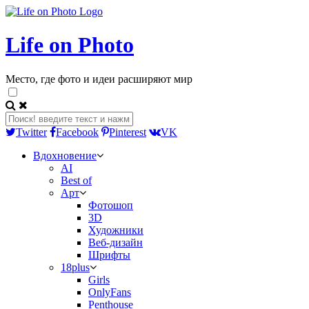
Life on Photo
Место, где фото и идеи расширяют мир
Twitter
Facebook
Pinterest
VK
Вдохновение
AI
Best of
Арт
Фотошоп
3D
Художники
Веб-дизайн
Шрифты
18plus
Girls
OnlyFans
Penthouse