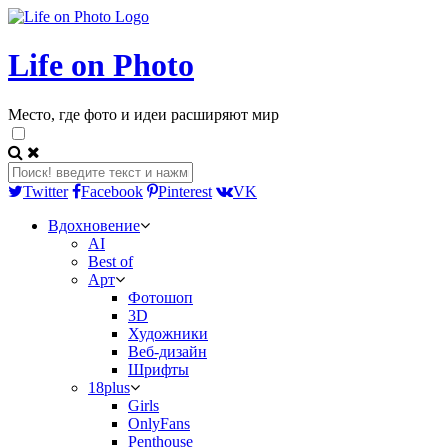
Life on Photo
Место, где фото и идеи расширяют мир
Twitter
Facebook
Pinterest
VK
Вдохновение
AI
Best of
Арт
Фотошоп
3D
Художники
Веб-дизайн
Шрифты
18plus
Girls
OnlyFans
Penthouse