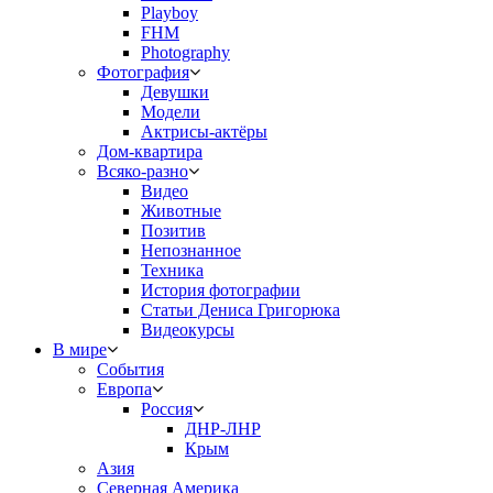
Playboy
FHM
Photography
Фотография
Девушки
Модели
Актрисы-актёры
Дом-квартира
Всяко-разно
Видео
Животные
Позитив
Непознанное
Техника
История фотографии
Статьи Дениса Григорюка
Видеокурсы
В мире
События
Европа
Россия
ДНР-ЛНР
Крым
Азия
Северная Америка