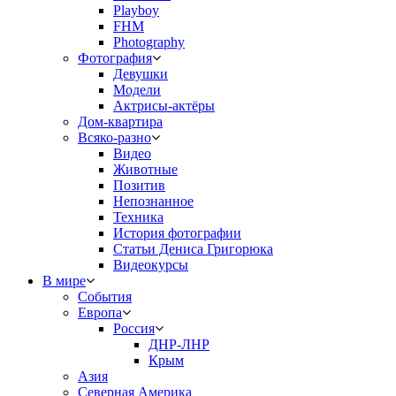
Playboy
FHM
Photography
Фотография
Девушки
Модели
Актрисы-актёры
Дом-квартира
Всяко-разно
Видео
Животные
Позитив
Непознанное
Техника
История фотографии
Статьи Дениса Григорюка
Видеокурсы
В мире
События
Европа
Россия
ДНР-ЛНР
Крым
Азия
Северная Америка