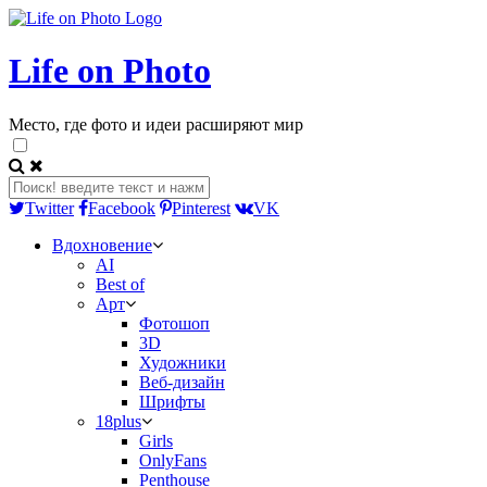
Life on Photo
Место, где фото и идеи расширяют мир
Twitter
Facebook
Pinterest
VK
Вдохновение
AI
Best of
Арт
Фотошоп
3D
Художники
Веб-дизайн
Шрифты
18plus
Girls
OnlyFans
Penthouse