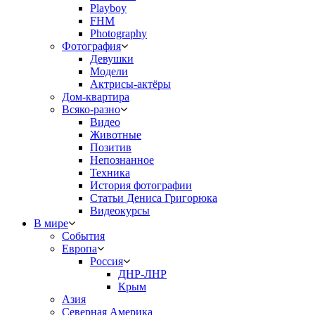
Playboy
FHM
Photography
Фотография
Девушки
Модели
Актрисы-актёры
Дом-квартира
Всяко-разно
Видео
Животные
Позитив
Непознанное
Техника
История фотографии
Статьи Дениса Григорюка
Видеокурсы
В мире
События
Европа
Россия
ДНР-ЛНР
Крым
Азия
Северная Америка