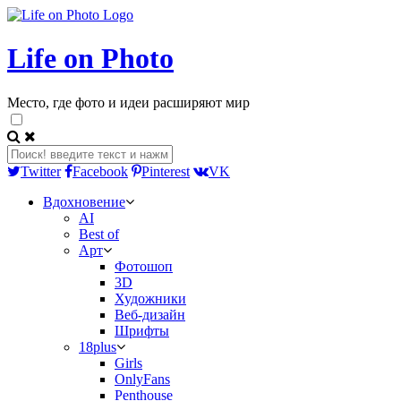
Life on Photo
Место, где фото и идеи расширяют мир
Twitter
Facebook
Pinterest
VK
Вдохновение
AI
Best of
Арт
Фотошоп
3D
Художники
Веб-дизайн
Шрифты
18plus
Girls
OnlyFans
Penthouse