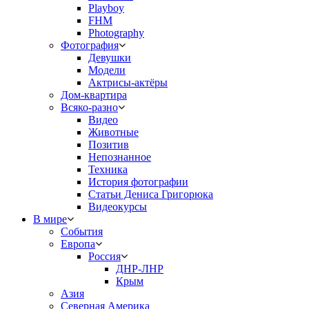
Playboy
FHM
Photography
Фотография
Девушки
Модели
Актрисы-актёры
Дом-квартира
Всяко-разно
Видео
Животные
Позитив
Непознанное
Техника
История фотографии
Статьи Дениса Григорюка
Видеокурсы
В мире
События
Европа
Россия
ДНР-ЛНР
Крым
Азия
Северная Америка