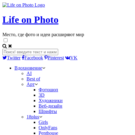
Life on Photo
Место, где фото и идеи расширяют мир
Twitter
Facebook
Pinterest
VK
Вдохновение
AI
Best of
Арт
Фотошоп
3D
Художники
Веб-дизайн
Шрифты
18plus
Girls
OnlyFans
Penthouse