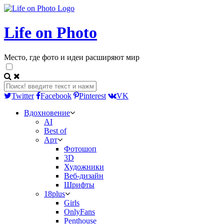
Life on Photo
Место, где фото и идеи расширяют мир
Twitter
Facebook
Pinterest
VK
Вдохновение
AI
Best of
Арт
Фотошоп
3D
Художники
Веб-дизайн
Шрифты
18plus
Girls
OnlyFans
Penthouse