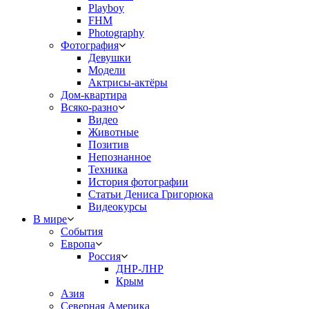
Playboy
FHM
Photography
Фотография
Девушки
Модели
Актрисы-актёры
Дом-квартира
Всяко-разно
Видео
Животные
Позитив
Непознанное
Техника
История фотографии
Статьи Дениса Григорюка
Видеокурсы
В мире
События
Европа
Россия
ДНР-ЛНР
Крым
Азия
Северная Америка