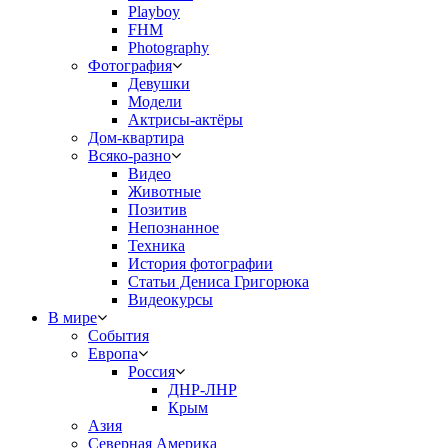
Playboy
FHM
Photography
Фотография
Девушки
Модели
Актрисы-актёры
Дом-квартира
Всяко-разно
Видео
Животные
Позитив
Непознанное
Техника
История фотографии
Статьи Дениса Григорюка
Видеокурсы
В мире
События
Европа
Россия
ДНР-ЛНР
Крым
Азия
Северная Америка