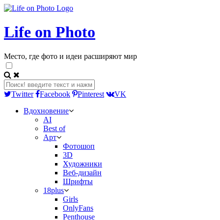
Life on Photo
Место, где фото и идеи расширяют мир
Twitter
Facebook
Pinterest
VK
Вдохновение
AI
Best of
Арт
Фотошоп
3D
Художники
Веб-дизайн
Шрифты
18plus
Girls
OnlyFans
Penthouse