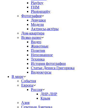
Playboy
FHM
Photography
Фотография
Девушки
Модели
Актрисы-актёры
Дом-квартира
Всяко-разно
Видео
Животные
Позитив
Непознанное
Техника
История фотографии
Статьи Дениса Григорюка
Видеокурсы
В мире
События
Европа
Россия
ДНР-ЛНР
Крым
Азия
Северная Америка