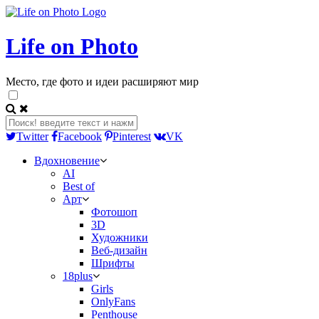
Life on Photo
Место, где фото и идеи расширяют мир
Twitter
Facebook
Pinterest
VK
Вдохновение
AI
Best of
Арт
Фотошоп
3D
Художники
Веб-дизайн
Шрифты
18plus
Girls
OnlyFans
Penthouse