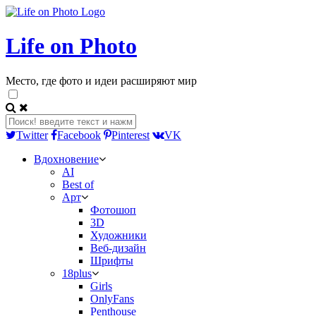
Life on Photo
Место, где фото и идеи расширяют мир
Twitter
Facebook
Pinterest
VK
Вдохновение
AI
Best of
Арт
Фотошоп
3D
Художники
Веб-дизайн
Шрифты
18plus
Girls
OnlyFans
Penthouse