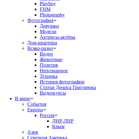
Playboy
FHM
Photography
Фотография
Девушки
Модели
Актрисы-актёры
Дом-квартира
Всяко-разно
Видео
Животные
Позитив
Непознанное
Техника
История фотографии
Статьи Дениса Григорюка
Видеокурсы
В мире
События
Европа
Россия
ДНР-ЛНР
Крым
Азия
Северная Америка