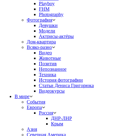
Playboy
FHM
Photography
Фотография
Девушки
Модели
Актрисы-актёры
Дом-квартира
Всяко-разно
Видео
Животные
Позитив
Непознанное
Техника
История фотографии
Статьи Дениса Григорюка
Видеокурсы
В мире
События
Европа
Россия
ДНР-ЛНР
Крым
Азия
Северная Америка