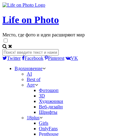
Life on Photo
Место, где фото и идеи расширяют мир
Twitter
Facebook
Pinterest
VK
Вдохновение
AI
Best of
Арт
Фотошоп
3D
Художники
Веб-дизайн
Шрифты
18plus
Girls
OnlyFans
Penthouse