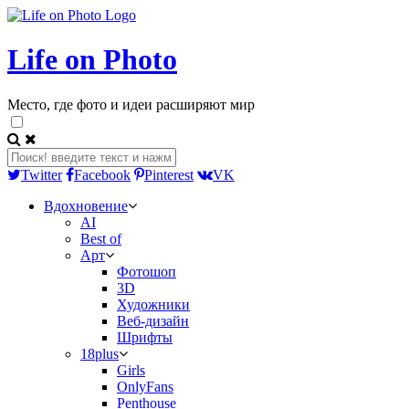
Life on Photo
Место, где фото и идеи расширяют мир
Twitter
Facebook
Pinterest
VK
Вдохновение
AI
Best of
Арт
Фотошоп
3D
Художники
Веб-дизайн
Шрифты
18plus
Girls
OnlyFans
Penthouse