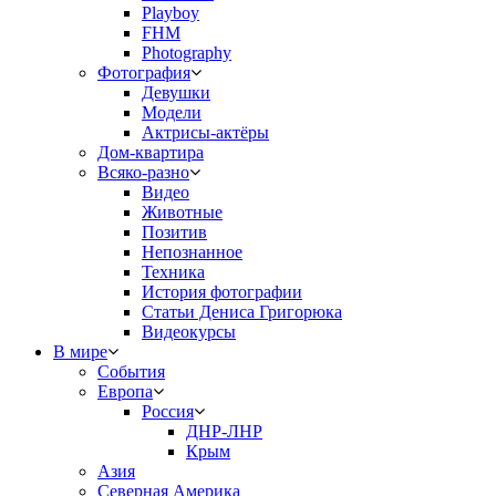
Playboy
FHM
Photography
Фотография
Девушки
Модели
Актрисы-актёры
Дом-квартира
Всяко-разно
Видео
Животные
Позитив
Непознанное
Техника
История фотографии
Статьи Дениса Григорюка
Видеокурсы
В мире
События
Европа
Россия
ДНР-ЛНР
Крым
Азия
Северная Америка