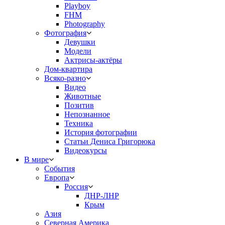
Playboy
FHM
Photography
Фотография
Девушки
Модели
Актрисы-актёры
Дом-квартира
Всяко-разно
Видео
Животные
Позитив
Непознанное
Техника
История фотографии
Статьи Дениса Григорюка
Видеокурсы
В мире
События
Европа
Россия
ДНР-ЛНР
Крым
Азия
Северная Америка