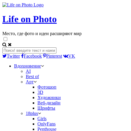
Life on Photo
Место, где фото и идеи расширяют мир
Twitter
Facebook
Pinterest
VK
Вдохновение
AI
Best of
Арт
Фотошоп
3D
Художники
Веб-дизайн
Шрифты
18plus
Girls
OnlyFans
Penthouse