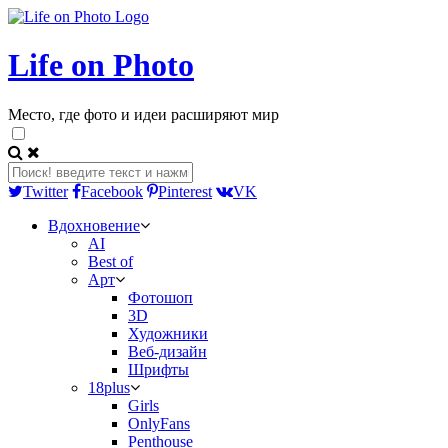
Life on Photo
Место, где фото и идеи расширяют мир
Twitter
Facebook
Pinterest
VK
Вдохновение
AI
Best of
Арт
Фотошоп
3D
Художники
Веб-дизайн
Шрифты
18plus
Girls
OnlyFans
Penthouse