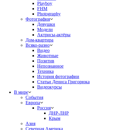
Playboy
FHM
Photography
Фотография
Девушки
Модели
Актрисы-актёры
Дом-квартира
Всяко-разно
Видео
Животные
Позитив
Непознанное
Техника
История фотографии
Статьи Дениса Григорюка
Видеокурсы
В мире
События
Европа
Россия
ДНР-ЛНР
Крым
Азия
Северная Америка