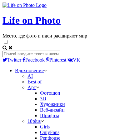
Life on Photo
Место, где фото и идеи расширяют мир
Twitter
Facebook
Pinterest
VK
Вдохновение
AI
Best of
Арт
Фотошоп
3D
Художники
Веб-дизайн
Шрифты
18plus
Girls
OnlyFans
Penthouse