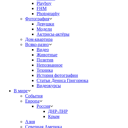
Playboy
FHM
Photography
Фотография
Девушки
Модели
Актрисы-актёры
Дом-квартира
Всяко-разно
Видео
Животные
Позитив
Непознанное
Техника
История фотографии
Статьи Дениса Григорюка
Видеокурсы
В мире
События
Европа
Россия
ДНР-ЛНР
Крым
Азия
Северная Америка