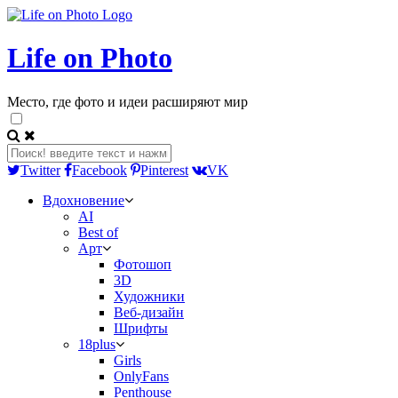
Life on Photo
Место, где фото и идеи расширяют мир
Twitter
Facebook
Pinterest
VK
Вдохновение
AI
Best of
Арт
Фотошоп
3D
Художники
Веб-дизайн
Шрифты
18plus
Girls
OnlyFans
Penthouse