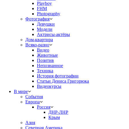
Playboy
FHM
Photography
Фотография
Девушки
Модели
Актрисы-актёры
Дом-квартира
Всяко-разно
Видео
Животные
Позитив
Непознанное
Техника
История фотографии
Статьи Дениса Григорюка
Видеокурсы
В мире
События
Европа
Россия
ДНР-ЛНР
Крым
Азия
Северная Америка