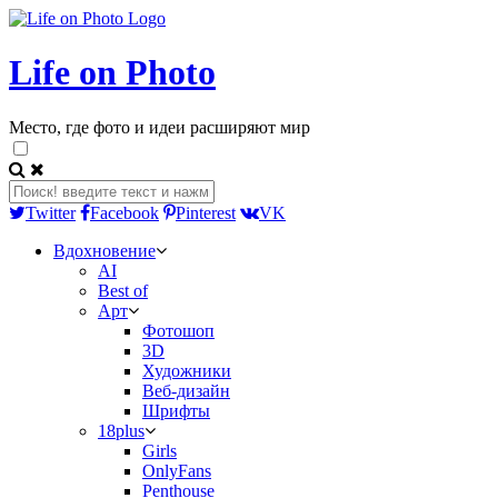
Life on Photo
Место, где фото и идеи расширяют мир
Twitter
Facebook
Pinterest
VK
Вдохновение
AI
Best of
Арт
Фотошоп
3D
Художники
Веб-дизайн
Шрифты
18plus
Girls
OnlyFans
Penthouse