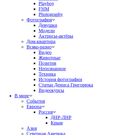
Playboy
FHM
Photography
Фотография
Девушки
Модели
Актрисы-актёры
Дом-квартира
Всяко-разно
Видео
Животные
Позитив
Непознанное
Техника
История фотографии
Статьи Дениса Григорюка
Видеокурсы
В мире
События
Европа
Россия
ДНР-ЛНР
Крым
Азия
Северная Америка