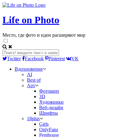
Life on Photo
Место, где фото и идеи расширяют мир
Twitter
Facebook
Pinterest
VK
Вдохновение
AI
Best of
Арт
Фотошоп
3D
Художники
Веб-дизайн
Шрифты
18plus
Girls
OnlyFans
Penthouse