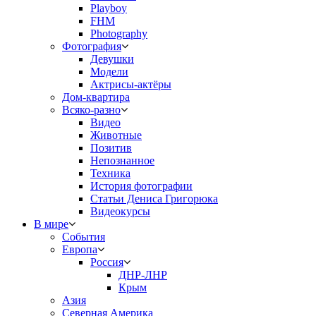
Playboy
FHM
Photography
Фотография
Девушки
Модели
Актрисы-актёры
Дом-квартира
Всяко-разно
Видео
Животные
Позитив
Непознанное
Техника
История фотографии
Статьи Дениса Григорюка
Видеокурсы
В мире
События
Европа
Россия
ДНР-ЛНР
Крым
Азия
Северная Америка