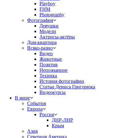
Playboy
FHM
Photography
Фотография
Девушки
Модели
Актрисы-актёры
Дом-квартира
Всяко-разно
Видео
Животные
Позитив
Непознанное
Техника
История фотографии
Статьи Дениса Григорюка
Видеокурсы
В мире
События
Европа
Россия
ДНР-ЛНР
Крым
Азия
Северная Америка