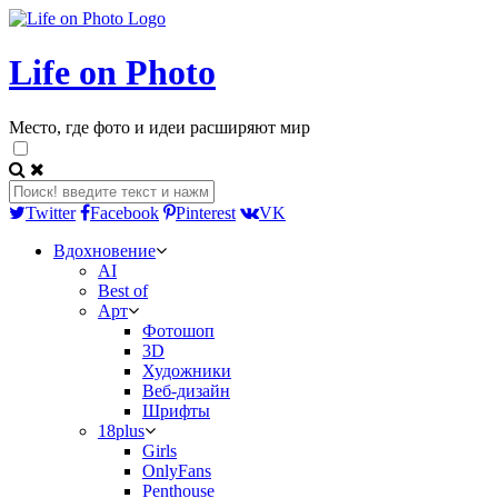
Life on Photo
Место, где фото и идеи расширяют мир
Twitter
Facebook
Pinterest
VK
Вдохновение
AI
Best of
Арт
Фотошоп
3D
Художники
Веб-дизайн
Шрифты
18plus
Girls
OnlyFans
Penthouse