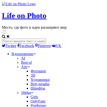
Life on Photo
Место, где фото и идеи расширяют мир
Twitter
Facebook
Pinterest
VK
Вдохновение
AI
Best of
Арт
Фотошоп
3D
Художники
Веб-дизайн
Шрифты
18plus
Girls
OnlyFans
Penthouse