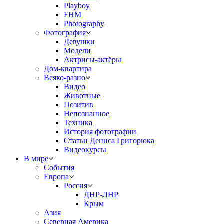
Playboy
FHM
Photography
Фотография
Девушки
Модели
Актрисы-актёры
Дом-квартира
Всяко-разно
Видео
Животные
Позитив
Непознанное
Техника
История фотографии
Статьи Дениса Григорюка
Видеокурсы
В мире
События
Европа
Россия
ДНР-ЛНР
Крым
Азия
Северная Америка