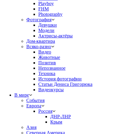
Playboy
FHM
Photography
Фотография
Девушки
Модели
Актрисы-актёры
Дом-квартира
Всяко-разно
Видео
Животные
Позитив
Непознанное
Техника
История фотографии
Статьи Дениса Григорюка
Видеокурсы
В мире
События
Европа
Россия
ДНР-ЛНР
Крым
Азия
Северная Америка