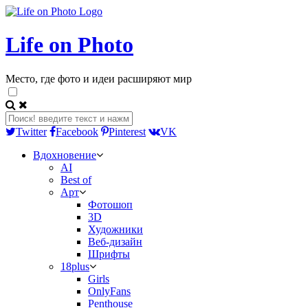
Life on Photo
Место, где фото и идеи расширяют мир
Twitter
Facebook
Pinterest
VK
Вдохновение
AI
Best of
Арт
Фотошоп
3D
Художники
Веб-дизайн
Шрифты
18plus
Girls
OnlyFans
Penthouse