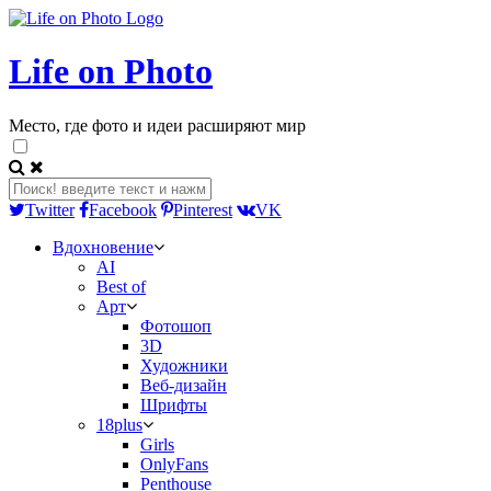
Life on Photo
Место, где фото и идеи расширяют мир
Twitter
Facebook
Pinterest
VK
Вдохновение
AI
Best of
Арт
Фотошоп
3D
Художники
Веб-дизайн
Шрифты
18plus
Girls
OnlyFans
Penthouse