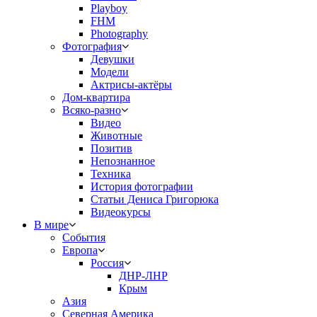
Playboy
FHM
Photography
Фотография
Девушки
Модели
Актрисы-актёры
Дом-квартира
Всяко-разно
Видео
Животные
Позитив
Непознанное
Техника
История фотографии
Статьи Дениса Григорюка
Видеокурсы
В мире
События
Европа
Россия
ДНР-ЛНР
Крым
Азия
Северная Америка