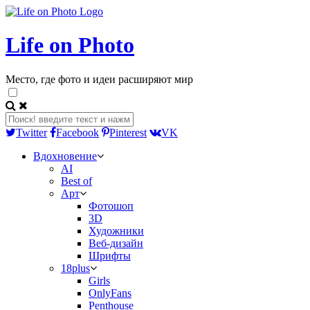
Life on Photo
Место, где фото и идеи расширяют мир
Twitter
Facebook
Pinterest
VK
Вдохновение
AI
Best of
Арт
Фотошоп
3D
Художники
Веб-дизайн
Шрифты
18plus
Girls
OnlyFans
Penthouse