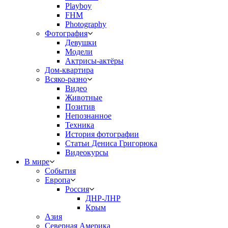
Playboy
FHM
Photography
Фотография
Девушки
Модели
Актрисы-актёры
Дом-квартира
Всяко-разно
Видео
Животные
Позитив
Непознанное
Техника
История фотографии
Статьи Дениса Григорюка
Видеокурсы
В мире
События
Европа
Россия
ДНР-ЛНР
Крым
Азия
Северная Америка