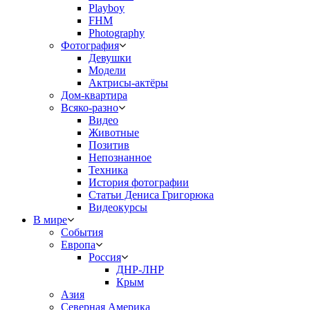
Playboy
FHM
Photography
Фотография
Девушки
Модели
Актрисы-актёры
Дом-квартира
Всяко-разно
Видео
Животные
Позитив
Непознанное
Техника
История фотографии
Статьи Дениса Григорюка
Видеокурсы
В мире
События
Европа
Россия
ДНР-ЛНР
Крым
Азия
Северная Америка