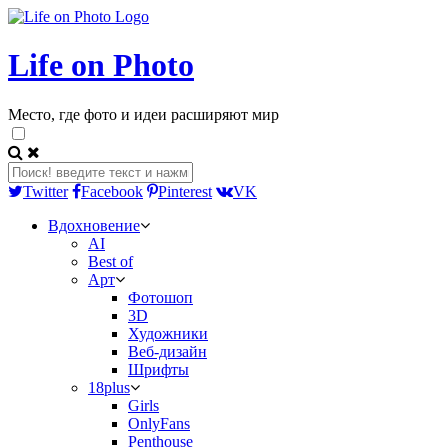
Life on Photo
Место, где фото и идеи расширяют мир
Twitter
Facebook
Pinterest
VK
Вдохновение
AI
Best of
Арт
Фотошоп
3D
Художники
Веб-дизайн
Шрифты
18plus
Girls
OnlyFans
Penthouse