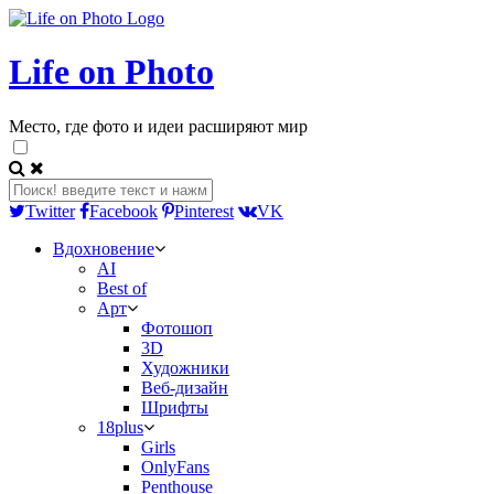
Life on Photo
Место, где фото и идеи расширяют мир
Twitter
Facebook
Pinterest
VK
Вдохновение
AI
Best of
Арт
Фотошоп
3D
Художники
Веб-дизайн
Шрифты
18plus
Girls
OnlyFans
Penthouse