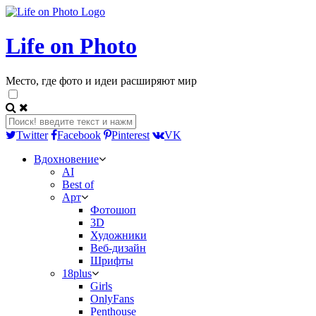
Life on Photo
Место, где фото и идеи расширяют мир
Twitter
Facebook
Pinterest
VK
Вдохновение
AI
Best of
Арт
Фотошоп
3D
Художники
Веб-дизайн
Шрифты
18plus
Girls
OnlyFans
Penthouse