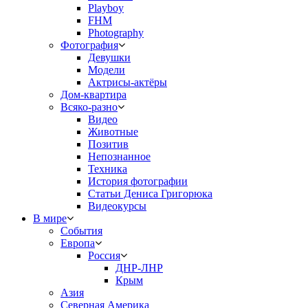
Playboy
FHM
Photography
Фотография
Девушки
Модели
Актрисы-актёры
Дом-квартира
Всяко-разно
Видео
Животные
Позитив
Непознанное
Техника
История фотографии
Статьи Дениса Григорюка
Видеокурсы
В мире
События
Европа
Россия
ДНР-ЛНР
Крым
Азия
Северная Америка