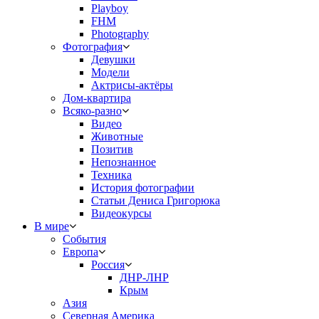
Playboy
FHM
Photography
Фотография
Девушки
Модели
Актрисы-актёры
Дом-квартира
Всяко-разно
Видео
Животные
Позитив
Непознанное
Техника
История фотографии
Статьи Дениса Григорюка
Видеокурсы
В мире
События
Европа
Россия
ДНР-ЛНР
Крым
Азия
Северная Америка