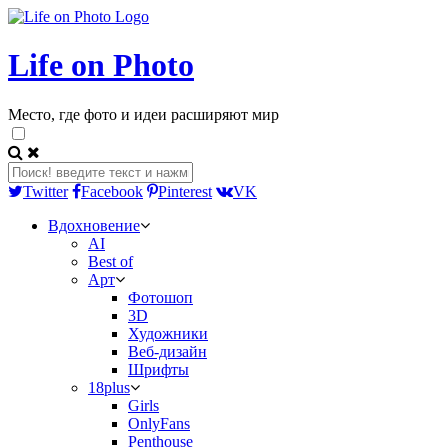
Life on Photo
Место, где фото и идеи расширяют мир
Twitter
Facebook
Pinterest
VK
Вдохновение
AI
Best of
Арт
Фотошоп
3D
Художники
Веб-дизайн
Шрифты
18plus
Girls
OnlyFans
Penthouse