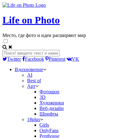
Life on Photo
Место, где фото и идеи расширяют мир
Twitter
Facebook
Pinterest
VK
Вдохновение
AI
Best of
Арт
Фотошоп
3D
Художники
Веб-дизайн
Шрифты
18plus
Girls
OnlyFans
Penthouse