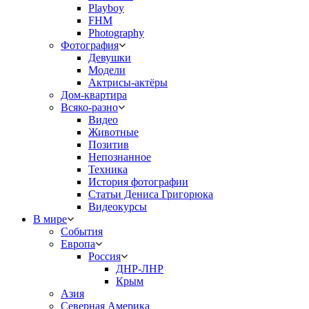
Playboy
FHM
Photography
Фотография
Девушки
Модели
Актрисы-актёры
Дом-квартира
Всяко-разно
Видео
Животные
Позитив
Непознанное
Техника
История фотографии
Статьи Дениса Григорюка
Видеокурсы
В мире
События
Европа
Россия
ДНР-ЛНР
Крым
Азия
Северная Америка