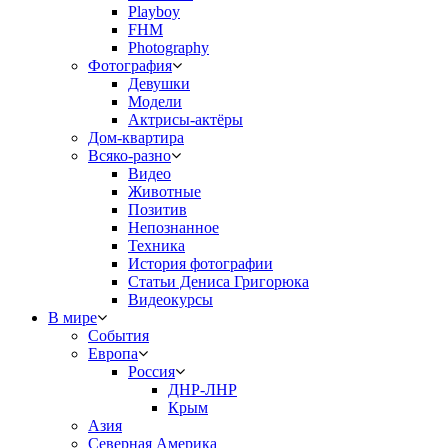
Playboy
FHM
Photography
Фотография
Девушки
Модели
Актрисы-актёры
Дом-квартира
Всяко-разно
Видео
Животные
Позитив
Непознанное
Техника
История фотографии
Статьи Дениса Григорюка
Видеокурсы
В мире
События
Европа
Россия
ДНР-ЛНР
Крым
Азия
Северная Америка