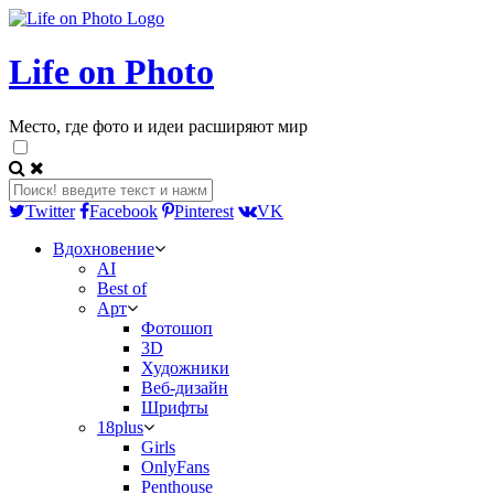
Life on Photo
Место, где фото и идеи расширяют мир
Twitter
Facebook
Pinterest
VK
Вдохновение
AI
Best of
Арт
Фотошоп
3D
Художники
Веб-дизайн
Шрифты
18plus
Girls
OnlyFans
Penthouse