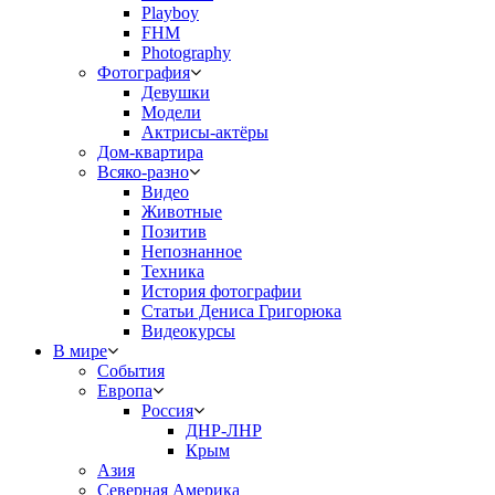
Playboy
FHM
Photography
Фотография
Девушки
Модели
Актрисы-актёры
Дом-квартира
Всяко-разно
Видео
Животные
Позитив
Непознанное
Техника
История фотографии
Статьи Дениса Григорюка
Видеокурсы
В мире
События
Европа
Россия
ДНР-ЛНР
Крым
Азия
Северная Америка