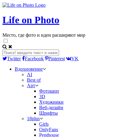
Life on Photo
Место, где фото и идеи расширяют мир
Twitter
Facebook
Pinterest
VK
Вдохновение
AI
Best of
Арт
Фотошоп
3D
Художники
Веб-дизайн
Шрифты
18plus
Girls
OnlyFans
Penthouse