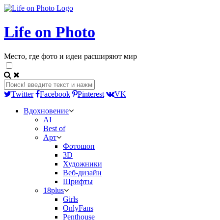
Life on Photo
Место, где фото и идеи расширяют мир
Twitter
Facebook
Pinterest
VK
Вдохновение
AI
Best of
Арт
Фотошоп
3D
Художники
Веб-дизайн
Шрифты
18plus
Girls
OnlyFans
Penthouse