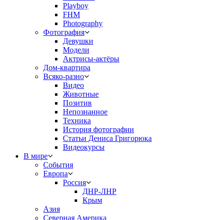
Playboy
FHM
Photography
Фотография
Девушки
Модели
Актрисы-актёры
Дом-квартира
Всяко-разно
Видео
Животные
Позитив
Непознанное
Техника
История фотографии
Статьи Дениса Григорюка
Видеокурсы
В мире
События
Европа
Россия
ДНР-ЛНР
Крым
Азия
Северная Америка