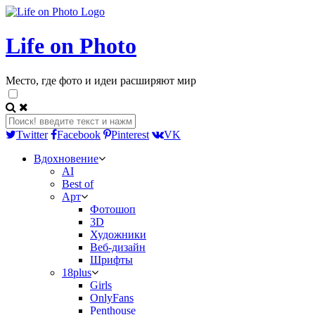
Life on Photo
Место, где фото и идеи расширяют мир
Twitter
Facebook
Pinterest
VK
Вдохновение
AI
Best of
Арт
Фотошоп
3D
Художники
Веб-дизайн
Шрифты
18plus
Girls
OnlyFans
Penthouse