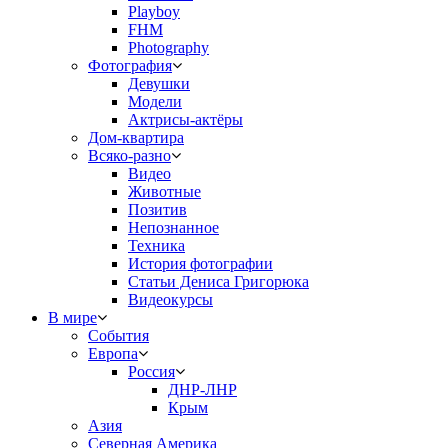
Playboy
FHM
Photography
Фотография
Девушки
Модели
Актрисы-актёры
Дом-квартира
Всяко-разно
Видео
Животные
Позитив
Непознанное
Техника
История фотографии
Статьи Дениса Григорюка
Видеокурсы
В мире
События
Европа
Россия
ДНР-ЛНР
Крым
Азия
Северная Америка