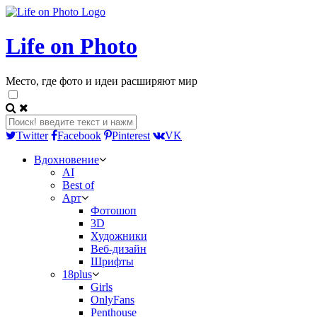
Life on Photo
Место, где фото и идеи расширяют мир
Twitter
Facebook
Pinterest
VK
Вдохновение
AI
Best of
Арт
Фотошоп
3D
Художники
Веб-дизайн
Шрифты
18plus
Girls
OnlyFans
Penthouse