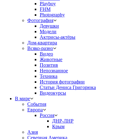
Playboy
FHM
Photography
Фотография
Девушки
Модели
Актрисы-актёры
Дом-квартира
Всяко-разно
Видео
Животные
Позитив
Непознанное
Техника
История фотографии
Статьи Дениса Григорюка
Видеокурсы
В мире
События
Европа
Россия
ДНР-ЛНР
Крым
Азия
Северная Америка