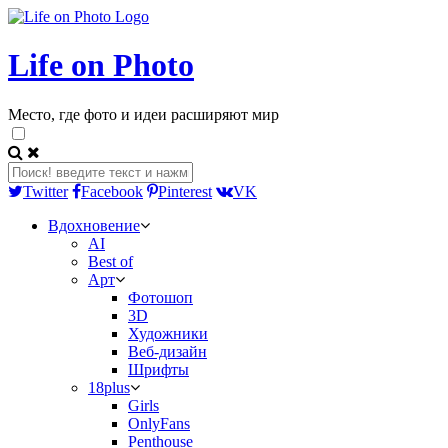
Life on Photo
Место, где фото и идеи расширяют мир
Twitter
Facebook
Pinterest
VK
Вдохновение
AI
Best of
Арт
Фотошоп
3D
Художники
Веб-дизайн
Шрифты
18plus
Girls
OnlyFans
Penthouse