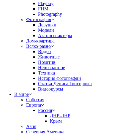
Playboy
FHM
Photography
Фотография
Девушки
Модели
Актрисы-актёры
Дом-квартира
Всяко-разно
Видео
Животные
Позитив
Непознанное
Техника
История фотографии
Статьи Дениса Григорюка
Видеокурсы
В мире
События
Европа
Россия
ДНР-ЛНР
Крым
Азия
Северная Америка