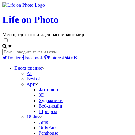
Life on Photo
Место, где фото и идеи расширяют мир
Twitter
Facebook
Pinterest
VK
Вдохновение
AI
Best of
Арт
Фотошоп
3D
Художники
Веб-дизайн
Шрифты
18plus
Girls
OnlyFans
Penthouse