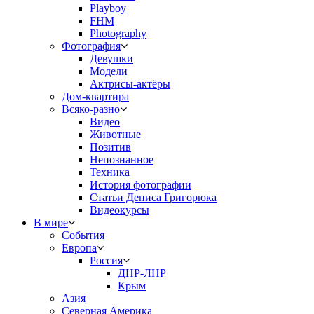
Playboy
FHM
Photography
Фотография
Девушки
Модели
Актрисы-актёры
Дом-квартира
Всяко-разно
Видео
Животные
Позитив
Непознанное
Техника
История фотографии
Статьи Дениса Григорюка
Видеокурсы
В мире
События
Европа
Россия
ДНР-ЛНР
Крым
Азия
Северная Америка