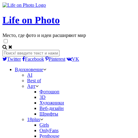
Life on Photo
Место, где фото и идеи расширяют мир
Twitter
Facebook
Pinterest
VK
Вдохновение
AI
Best of
Арт
Фотошоп
3D
Художники
Веб-дизайн
Шрифты
18plus
Girls
OnlyFans
Penthouse