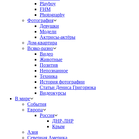
Playboy
FHM
Photography
Фотография
Девушки
Модели
Актрисы-актёры
Дом-квартира
Всяко-разно
Видео
Животные
Позитив
Непознанное
Техника
История фотографии
Статьи Дениса Григорюка
Видеокурсы
В мире
События
Европа
Россия
ДНР-ЛНР
Крым
Азия
Северная Америка