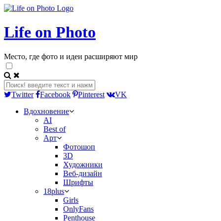
Life on Photo
Место, где фото и идеи расширяют мир
Twitter
Facebook
Pinterest
VK
Вдохновение
AI
Best of
Арт
Фотошоп
3D
Художники
Веб-дизайн
Шрифты
18plus
Girls
OnlyFans
Penthouse