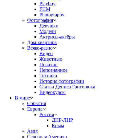
Playboy
FHM
Photography
Фотография
Девушки
Модели
Актрисы-актёры
Дом-квартира
Всяко-разно
Видео
Животные
Позитив
Непознанное
Техника
История фотографии
Статьи Дениса Григорюка
Видеокурсы
В мире
События
Европа
Россия
ДНР-ЛНР
Крым
Азия
Северная Америка