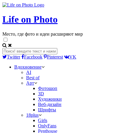
Life on Photo
Место, где фото и идеи расширяют мир
Twitter
Facebook
Pinterest
VK
Вдохновение
AI
Best of
Арт
Фотошоп
3D
Художники
Веб-дизайн
Шрифты
18plus
Girls
OnlyFans
Penthouse