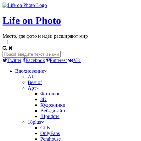
Life on Photo
Место, где фото и идеи расширяют мир
Twitter
Facebook
Pinterest
VK
Вдохновение
AI
Best of
Арт
Фотошоп
3D
Художники
Веб-дизайн
Шрифты
18plus
Girls
OnlyFans
Penthouse