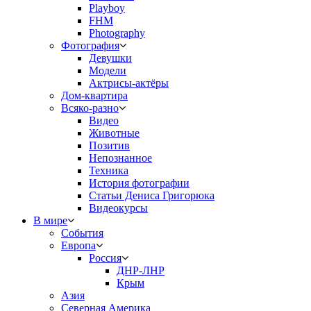
Playboy
FHM
Photography
Фотография
Девушки
Модели
Актрисы-актёры
Дом-квартира
Всяко-разно
Видео
Животные
Позитив
Непознанное
Техника
История фотографии
Статьи Дениса Григорюка
Видеокурсы
В мире
События
Европа
Россия
ДНР-ЛНР
Крым
Азия
Северная Америка