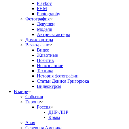
Playboy
FHM
Photography
Фотография
Девушки
Модели
Актрисы-актёры
Дом-квартира
Всяко-разно
Видео
Животные
Позитив
Непознанное
Техника
История фотографии
Статьи Дениса Григорюка
Видеокурсы
В мире
События
Европа
Россия
ДНР-ЛНР
Крым
Азия
Северная Америка