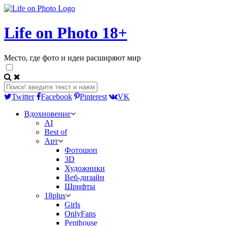
Life on Photo 18+
Место, где фото и идеи расширяют мир
Twitter
Facebook
Pinterest
VK
Вдохновение
AI
Best of
Арт
Фотошоп
3D
Художники
Веб-дизайн
Шрифты
18plus
Girls
OnlyFans
Penthouse