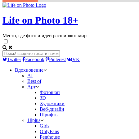
Life on Photo 18+
Место, где фото и идеи расширяют мир
Twitter
Facebook
Pinterest
VK
Вдохновение
AI
Best of
Арт
Фотошоп
3D
Художники
Веб-дизайн
Шрифты
18plus
Girls
OnlyFans
Penthouse