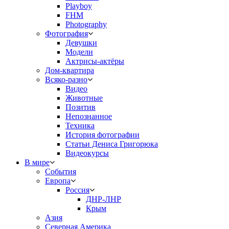
Playboy
FHM
Photography
Фотография
Девушки
Модели
Актрисы-актёры
Дом-квартира
Всяко-разно
Видео
Животные
Позитив
Непознанное
Техника
История фотографии
Статьи Дениса Григорюка
Видеокурсы
В мире
События
Европа
Россия
ДНР-ЛНР
Крым
Азия
Северная Америка