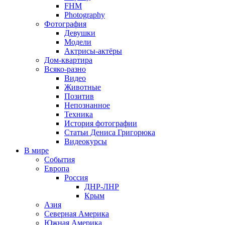
FHM
Photography
Фотография
Девушки
Модели
Актрисы-актёры
Дом-квартира
Всяко-разно
Видео
Животные
Позитив
Непознанное
Техника
История фотографии
Статьи Дениса Григорюка
Видеокурсы
В мире
События
Европа
Россия
ДНР-ЛНР
Крым
Азия
Северная Америка
Южная Америка