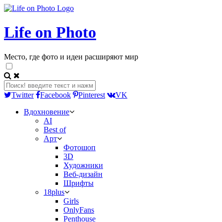
Life on Photo
Место, где фото и идеи расширяют мир
Twitter
Facebook
Pinterest
VK
Вдохновение
AI
Best of
Арт
Фотошоп
3D
Художники
Веб-дизайн
Шрифты
18plus
Girls
OnlyFans
Penthouse