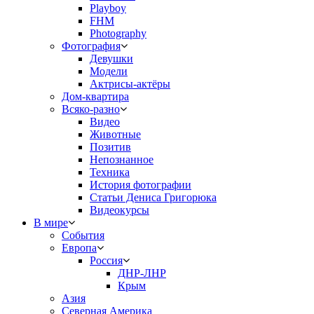
Playboy
FHM
Photography
Фотография
Девушки
Модели
Актрисы-актёры
Дом-квартира
Всяко-разно
Видео
Животные
Позитив
Непознанное
Техника
История фотографии
Статьи Дениса Григорюка
Видеокурсы
В мире
События
Европа
Россия
ДНР-ЛНР
Крым
Азия
Северная Америка