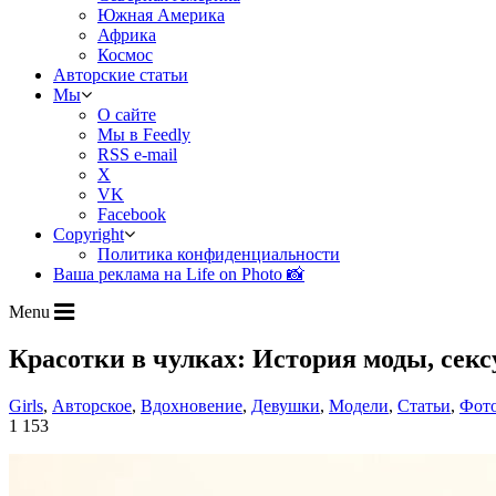
Южная Америка
Африка
Космос
Авторские статьи
Мы
О сайте
Мы в Feedly
RSS e-mail
X
VK
Facebook
Copyright
Политика конфиденциальности
Ваша реклама на Life on Photo 📸
Menu
Красотки в чулках: История моды, сек
Girls
,
Авторское
,
Вдохновение
,
Девушки
,
Модели
,
Статьи
,
Фот
1 153