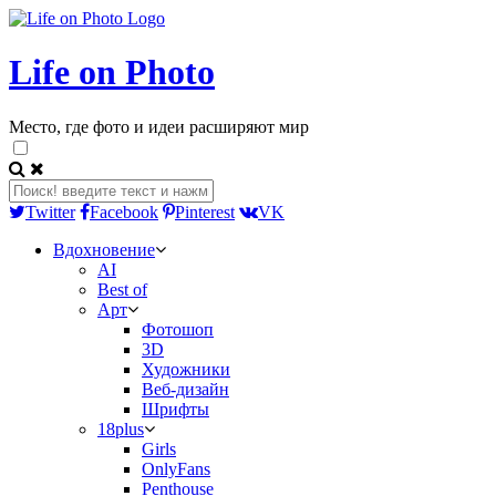
Life on Photo
Место, где фото и идеи расширяют мир
Twitter
Facebook
Pinterest
VK
Вдохновение
AI
Best of
Арт
Фотошоп
3D
Художники
Веб-дизайн
Шрифты
18plus
Girls
OnlyFans
Penthouse