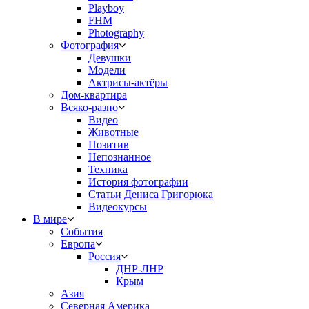
Playboy
FHM
Photography
Фотография
Девушки
Модели
Актрисы-актёры
Дом-квартира
Всяко-разно
Видео
Животные
Позитив
Непознанное
Техника
История фотографии
Статьи Дениса Григорюка
Видеокурсы
В мире
События
Европа
Россия
ДНР-ЛНР
Крым
Азия
Северная Америка