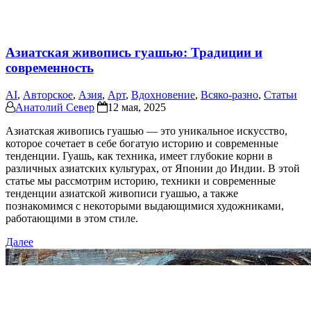
Азиатская живопись гуашью: Традиции и
современность
AI
,
Авторское
,
Азия
,
Арт
,
Вдохновение
,
Всяко-разно
,
Статьи
Анатолий Север
12 мая, 2025
Азиатская живопись гуашью — это уникальное искусство,
которое сочетает в себе богатую историю и современные
тенденции. Гуашь, как техника, имеет глубокие корни в
различных азиатских культурах, от Японии до Индии. В этой
статье мы рассмотрим историю, техники и современные
тенденции азиатской живописи гуашью, а также
познакомимся с некоторыми выдающимися художниками,
работающими в этом стиле.
Далее