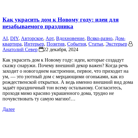
Как украсить дом к Новому году: идеи для
незабываемого праздника
AI
,
DIY
,
Авторское
,
Арт
,
Вдохновение
,
Всяко-разно
,
Дом-
квартира
,
Интерьер
,
Позитив
,
События
,
Статьи
,
Экстерьер
Анатолий Север
22 декабря, 2024
Как украсить дом к Новому году: идеи, которые создадут
сказку снаружи. Почему внешний декор важен? Когда речь
заходит о новогоднем настроении, первое, что приходит на
ум, — это уютный дом с мерцающими огоньками, как из
рождественской открытки. А ведь именно внешний вид дома
задаёт праздничный тон всему остальному. Согласитесь,
проходя мимо красиво украшенного дома, трудно не
почувствовать ту самую магию!…
Далее