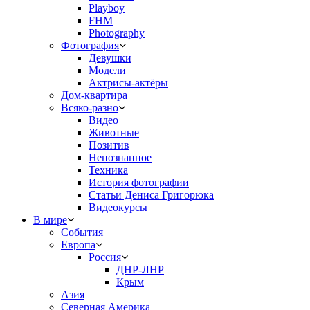
Playboy
FHM
Photography
Фотография
Девушки
Модели
Актрисы-актёры
Дом-квартира
Всяко-разно
Видео
Животные
Позитив
Непознанное
Техника
История фотографии
Статьи Дениса Григорюка
Видеокурсы
В мире
События
Европа
Россия
ДНР-ЛНР
Крым
Азия
Северная Америка