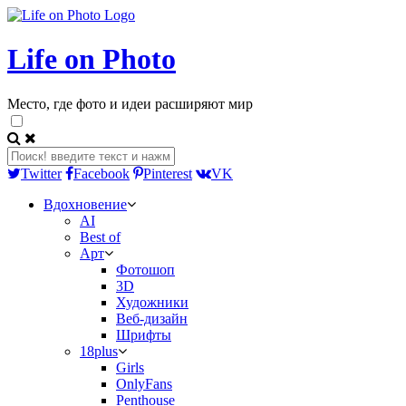
Life on Photo
Место, где фото и идеи расширяют мир
Twitter
Facebook
Pinterest
VK
Вдохновение
AI
Best of
Арт
Фотошоп
3D
Художники
Веб-дизайн
Шрифты
18plus
Girls
OnlyFans
Penthouse