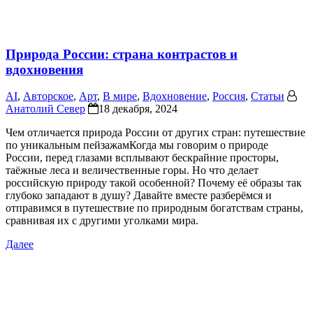
Природа России: страна контрастов и
вдохновения
AI
,
Авторское
,
Арт
,
В мире
,
Вдохновение
,
Россия
,
Статьи
Анатолий Север
18 декабря, 2024
Чем отличается природа России от других стран: путешествие
по уникальным пейзажамКогда мы говорим о природе
России, перед глазами всплывают бескрайние просторы,
таёжные леса и величественные горы. Но что делает
российскую природу такой особенной? Почему её образы так
глубоко западают в душу? Давайте вместе разберёмся и
отправимся в путешествие по природным богатствам страны,
сравнивая их с другими уголками мира.
Далее