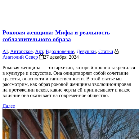
Роковая женщина: Мифы и реальность
соблазнительного образа
AI
,
Авторское
,
Арт
,
Вдохновение
,
Девушки
,
Статьи
Анатолий Север
27 декабря, 2024
Роковая женщина — это архетип, который прочно закрепился
в культуре и искусстве. Она олицетворяет собой сочетание
красоты, опасности и таинственности. В этой статье мы
рассмотрим, как образ роковой женщины эволюционировал
на протяжении веков, какие черты ей приписывают и какое
влияние она оказывает на современное общество.
Далее