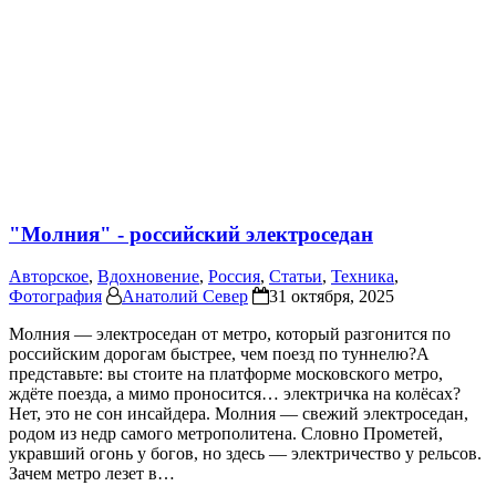
"Молния" - российский электроседан
Авторское
,
Вдохновение
,
Россия
,
Статьи
,
Техника
,
Фотография
Анатолий Север
31 октября, 2025
Молния — электроседан от метро, который разгонится по
российским дорогам быстрее, чем поезд по туннелю?А
представьте: вы стоите на платформе московского метро,
ждёте поезда, а мимо проносится… электричка на колёсах?
Нет, это не сон инсайдера. Молния — свежий электроседан,
родом из недр самого метрополитена. Словно Прометей,
укравший огонь у богов, но здесь — электричество у рельсов.
Зачем метро лезет в…