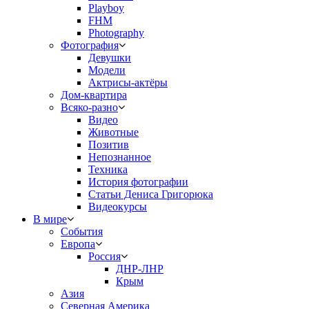
Playboy
FHM
Photography
Фотография
Девушки
Модели
Актрисы-актёры
Дом-квартира
Всяко-разно
Видео
Животные
Позитив
Непознанное
Техника
История фотографии
Статьи Дениса Григорюка
Видеокурсы
В мире
События
Европа
Россия
ДНР-ЛНР
Крым
Азия
Северная Америка