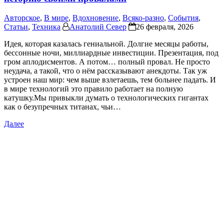
Авторское
,
В мире
,
Вдохновение
,
Всяко-разно
,
События
,
Статьи
,
Техника
Анатолий Север
26 февраля, 2026
Идея, которая казалась гениальной. Долгие месяцы работы,
бессонные ночи, миллиардные инвестиции. Презентация, под
гром аплодисментов. А потом… полный провал. Не просто
неудача, а такой, что о нём рассказывают анекдоты. Так уж
устроен наш мир: чем выше взлетаешь, тем больнее падать. И
в мире технологий это правило работает на полную
катушку.Мы привыкли думать о технологических гигантах
как о безупречных титанах, чьи…
Далее