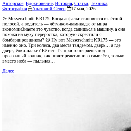
Авторское
,
Вдохновение
,
История
,
Статьи
,
Техника
,
Фотография
Анатолий Север
17 мая, 2026
🎯 Messerschmitt KR175: Когда асфальт становится взлётной
полосой, а водитель — лётчиком-камикадзе от мира
экономииЗнаете это чувство, когда садишься в машину, а она
похожа на муху-переростка, которую скрестили с
бомбардировщиком? 😄 Ну вот Messerschmitt KR175 — это
именно оно. Три колеса, два места тандемом, дверь… а где
дверь, ёлки-палки? Её нет. Ты просто ныряешь под
прозрачный колпак, как пилот реактивного самолёта, только
вместо неба — пыльная…
Далее