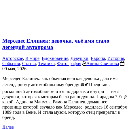
Мерседес Еллинек: девочка, чьё имя стало
легендой автопрома
Авторское
,
В мире
,
Вдохновение
,
Девушки
,
Европа
,
История
,
События
,
Статьи
,
Техника
,
Фотография
Алина Светлова
09 мая, 2026
Мерседес Еллинек: как обычная венская девочка дала имя
легендарному автомобильному бренду 🚘💕Представь:
роскошный автомобиль мчится по дороге, а внутри — имя
девушки, которая к моторам была равнодушна. Парадокс? Ещё
какой. Адриана Мануэла Рамона Еллинек, домашнее
прозвище которой звучало как Мерседес, родилась 16 сентября
1889 года в Вене. И стала музой, которую отец превратил в
бренд.
Далее