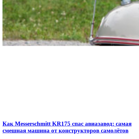
Как Messerschmitt KR175 спас авиазавод: самая
смешная машина от конструкторов самолётов