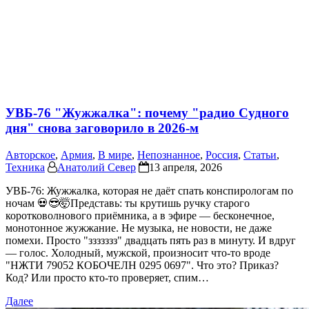
УВБ-76 "Жужжалка": почему "радио Судного
дня" снова заговорило в 2026-м
Авторское
,
Армия
,
В мире
,
Непознанное
,
Россия
,
Статьи
,
Техника
Анатолий Север
13 апреля, 2026
УВБ-76: Жужжалка, которая не даёт спать конспирологам по
ночам 💀😎🤯Представь: ты крутишь ручку старого
коротковолнового приёмника, а в эфире — бесконечное,
монотонное жужжание. Не музыка, не новости, не даже
помехи. Просто "ззззззз" двадцать пять раз в минуту. И вдруг
— голос. Холодный, мужской, произносит что-то вроде
"НЖТИ 79052 КОБОЧЕЛН 0295 0697". Что это? Приказ?
Код? Или просто кто-то проверяет, спим…
Далее