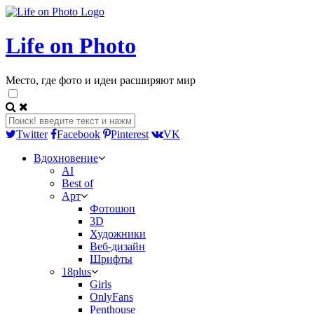
Life on Photo
Место, где фото и идеи расширяют мир
Twitter
Facebook
Pinterest
VK
Вдохновение
AI
Best of
Арт
Фотошоп
3D
Художники
Веб-дизайн
Шрифты
18plus
Girls
OnlyFans
Penthouse