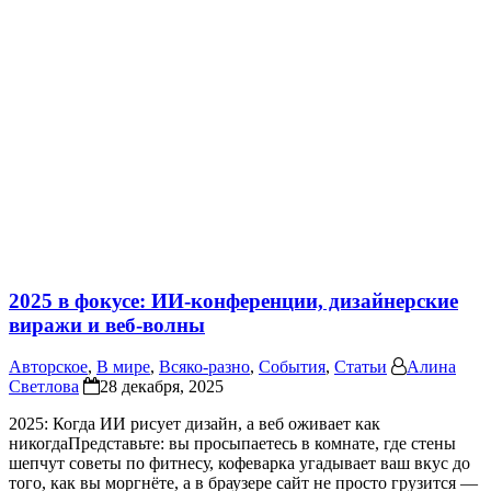
2025 в фокусе: ИИ-конференции, дизайнерские
виражи и веб-волны
Авторское
,
В мире
,
Всяко-разно
,
События
,
Статьи
Алина
Светлова
28 декабря, 2025
2025: Когда ИИ рисует дизайн, а веб оживает как
никогдаПредставьте: вы просыпаетесь в комнате, где стены
шепчут советы по фитнесу, кофеварка угадывает ваш вкус до
того, как вы моргнёте, а в браузере сайт не просто грузится —