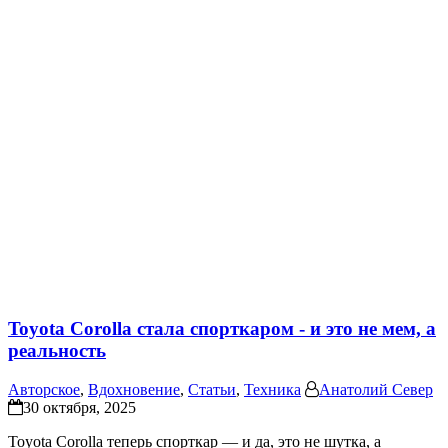
Toyota Corolla стала спорткаром - и это не мем, а
реальность
Авторское
,
Вдохновение
,
Статьи
,
Техника
Анатолий Север
30 октября, 2025
Toyota Corolla теперь спорткар — и да, это не шутка, а