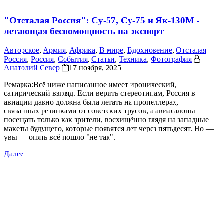
"Отсталая Россия": Су-57, Су-75 и Як-130М -
летающая беспомощность на экспорт
Авторское
,
Армия
,
Африка
,
В мире
,
Вдохновение
,
Отсталая
Россия
,
Россия
,
События
,
Статьи
,
Техника
,
Фотография
Анатолий Север
17 ноября, 2025
Ремарка:Всё ниже написанное имеет иронический,
сатирический взгляд. Если верить стереотипам, Россия в
авиации давно должна была летать на пропеллерах,
связанных резинками от советских трусов, а авиасалоны
посещать только как зрители, восхищённо глядя на западные
макеты будущего, которые появятся лет через пятьдесят. Но —
увы — опять всё пошло "не так".
Далее